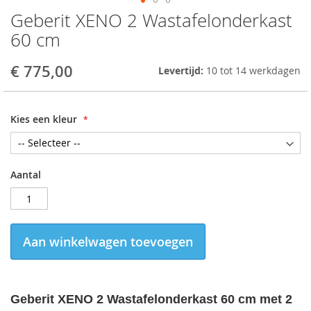
Geberit XENO 2 Wastafelonderkast
Skip
to
60 cm
the
beginning
€ 775,00
Levertijd:
10 tot 14 werkdagen
of
the
images
gallery
Kies een kleur
Aantal
Aan winkelwagen toevoegen
Geberit XENO 2 Wastafelonderkast 60 cm met 2