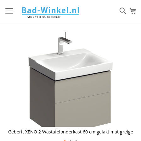
Ga
direct
Zoek
Mi
door
naar
de
inhoud
Skip
to
the
end
of
the
images
gallery
Geberit XENO 2 Wastafelonderkast 60 cm gelakt mat greige