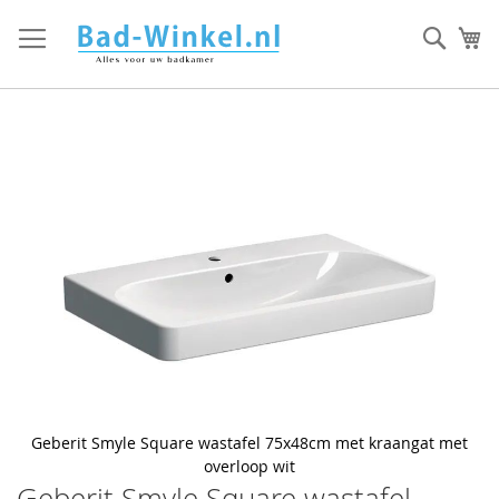
Ga
direct
Zoek
Mi
door
naar
de
inhoud
Skip
to
the
end
of
the
images
gallery
Geberit Smyle Square wastafel 75x48cm met kraangat met
overloop wit
Geberit Smyle Square wastafel
Skip