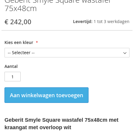
to
75x48cm
the
beginning
€ 242,00
Levertijd:
1 tot 3 werkdagen
of
the
images
gallery
Kies een kleur
Aantal
Aan winkelwagen toevoegen
Geberit Smyle Square wastafel 75x48cm met
kraangat met overloop wit