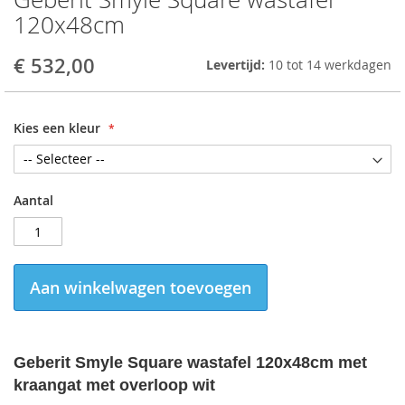
to
120x48cm
the
beginning
€ 532,00
Levertijd:
10 tot 14 werkdagen
of
the
images
gallery
Kies een kleur
Aantal
Aan winkelwagen toevoegen
Geberit Smyle Square wastafel 120x48cm met
kraangat met overloop wit