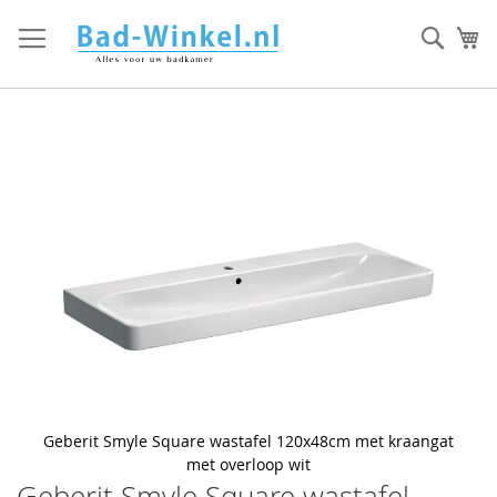
Ga
direct
Zoek
Mi
door
naar
de
inhoud
Skip
to
the
end
of
the
images
gallery
Geberit Smyle Square wastafel 120x48cm met kraangat
met overloop wit
Geberit Smyle Square wastafel
Skip