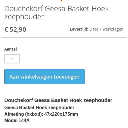
Douchekorf Geesa Basket Hoek
Skip
to
zeephouder
the
beginning
€ 52,90
Levertijd:
3 tot 7 werkdagen
of
the
images
gallery
Aantal
Aan winkelwagen toevoegen
Douchekorf Geesa Basket Hoek zeephouder
Geesa Basket
Hoek zeephouder
Afmeting (hxbxd):
47x220x175mm
Model 144A