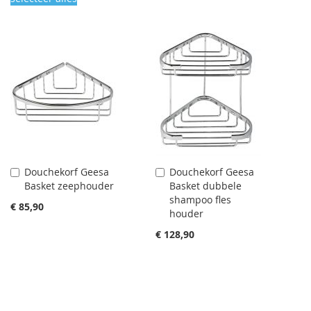
Douchekorf Geesa
Douchekorf Geesa
Aan
Aan
Basket zeephouder
Basket dubbele
winkelwagen
winkelwagen
shampoo fles
toevoegen
toevoegen
€ 85,90
houder
€ 128,90