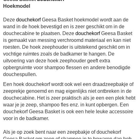
Hoekmodel
Deze
douchekorf
Geesa Basket hoekmodel wordt aan de
wand in de hoek bevestigd en is zeer geschikt om in de
douchecabine te plaatsen. Deze
douchekorf
Geesa Basket
is gemaakt van messing verchroomd materiaal en kan niet
roesten. De hoek zeephouder is uitstekend geschikt om in
vochtige ruimtes zoals de badkamer te hangen. De
uitvoering van deze hoek zeephouder geeft extra
opbergruimte voor shampoo flessen en andere benodigde
douchespullen.
Een hoek douchekorf wordt ook wel een draadzeepbakje of
zeeprekje genoemd en mag eigenlijks niet ontbreken in de
douchecabine. Het is zeer praktisch als je een een plek hebt
waar je je zeep, shampoo fles enz. in kunt opbergen. Een
douchekorf Geesa Basket
is ook een hele leuke accessoire
voor in de badkamer.
Als je op zoek bent naar een zeepbakje of
douchekorf
Geesa Basket
om zeep of shampoo in te bewaren dan heb