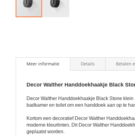
Skip
to
the
beginning
of
the
images
gallery
Meer informatie
Details
Betalen 
Decor Walther Handdoekhaakje Black Ston
Decor Walther Handdoekhaakje Black Stone klein
badkamer en toilet om een handdoek aan op te ha
Kortom een decoratief
Decor Walther Handdoekhaa
moderne kleurtinten. Dit
Decor Walther Handdoekha
geplaatst worden.