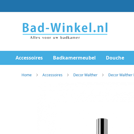
Ga
direct
door
naar
de
inhoud
Accessoires
Badkamermeubel
Douche
Home
Accessoires
Decor Walther
Decor Walther 
Skip
to
the
end
of
the
images
gallery