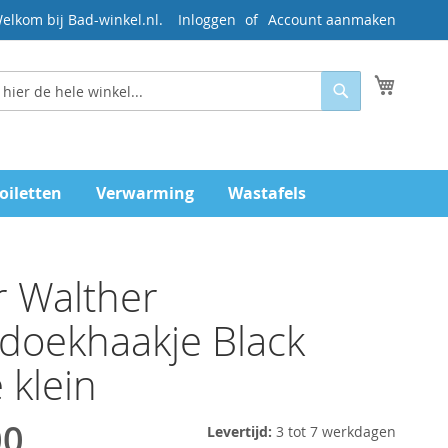
elkom bij Bad-winkel.nl.
Inloggen
Account aanmaken
Mijn wi
Zoeken
oiletten
Verwarming
Wastafels
 Walther
doekhaakje Black
 klein
00
Levertijd:
3 tot 7 werkdagen