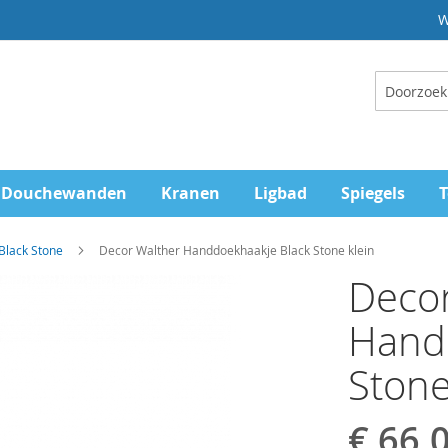
W
Zoeken
Douchewanden
Kranen
Ligbad
Spiegels
T
Black Stone
Decor Walther Handdoekhaakje Black Stone klein
Decor
Hand
Stone
€ 66,