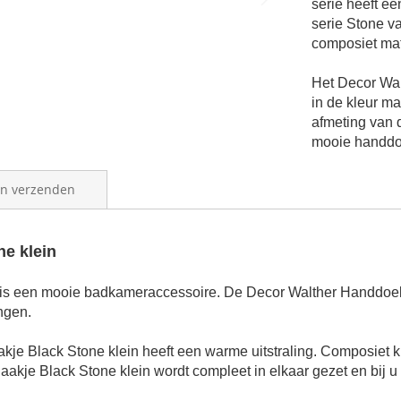
serie heeft ee
serie Stone v
composiet mat
Het
Decor Wal
in de kleur m
a
fmeting van 
mooie
handd
en verzenden
e klein
is een mooie badkameraccessoire. De
Decor Walther Handdoek
ngen.
kje Black Stone klein
heeft een warme uitstraling. Composiet k
akje Black Stone klein
wordt compleet in elkaar gezet en bij u