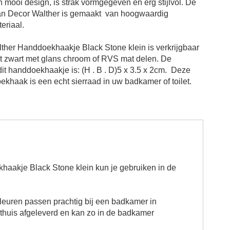
n mooi design, is strak vormgegeven en erg stijlvol. De
an Decor Walther is gemaakt
van hoogwaardig
eriaal.
ther Handdoekhaakje Black Stone klein
is verkrijgbaar
at zwart met glans chroom of RVS mat delen. De
dit
handdoekhaakje
is: (H . B . D)
5 x 3.5 x 2cm
.
Deze
oekhaak
is een echt sierraad in uw badkamer of toilet.
haakje Black Stone klein
kun je gebruiken in de
leuren passen prachtig bij een badkamer in
 thuis afgeleverd en kan zo in de badkamer