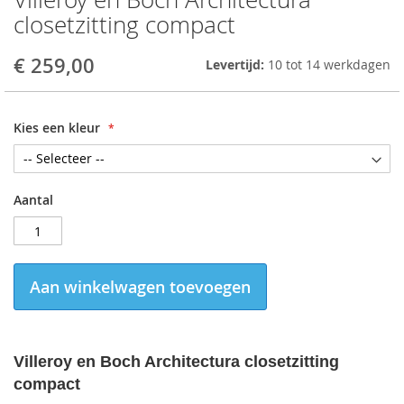
to
closetzitting compact
the
beginning
€ 259,00
Levertijd:
10 tot 14 werkdagen
of
the
images
gallery
Kies een kleur
Aantal
Aan winkelwagen toevoegen
Villeroy en Boch Architectura closetzitting
compact