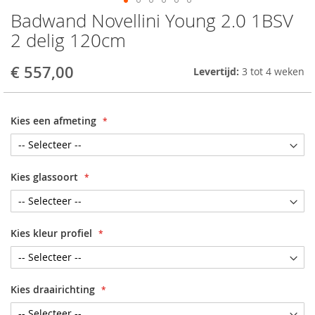
Badwand Novellini Young 2.0 1BSV
Skip
to
2 delig 120cm
the
beginning
€ 557,00
Levertijd:
3 tot 4 weken
of
the
images
gallery
Kies een afmeting
Kies glassoort
Kies kleur profiel
Kies draairichting