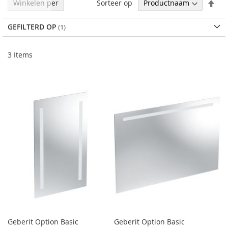
Afl
Sorteer op
Winkelen per
sor
GEFILTERD OP
3
Items
Geberit Option Basic
Geberit Option Basic