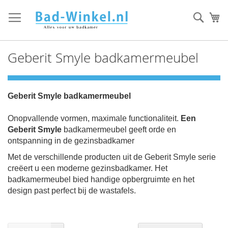
Ga
direct
Zoek
Mi
door
naar
de
Geberit Smyle badkamermeubel
inhoud
Geberit Smyle badkamermeubel
Onopvallende vormen, maximale functionaliteit.
Een
Geberit Smyle
badkamermeubel geeft orde en
ontspanning in de gezinsbadkamer
Met de verschillende producten uit de Geberit Smyle serie
creëert u een moderne gezinsbadkamer. Het
badkamermeubel bied handige opbergruimte en het
design past perfect bij de wastafels.