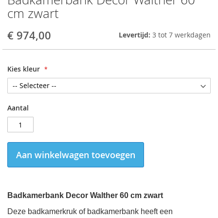
to
cm zwart
the
beginning
€ 974,00
Levertijd:
3 tot 7 werkdagen
of
the
images
gallery
Kies kleur
Aantal
Aan winkelwagen toevoegen
Badkamerbank Decor Walther 60 cm zwart
Deze badkamerkruk of badkamerbank heeft een