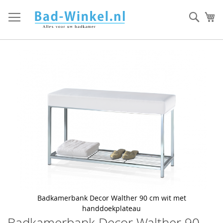
Ga
direct
Zoek
Mi
door
naar
de
inhoud
Skip
to
the
end
of
the
images
gallery
Badkamerbank Decor Walther 90 cm wit met
handdoekplateau
Badkamerbank Decor Walther 90
Skip