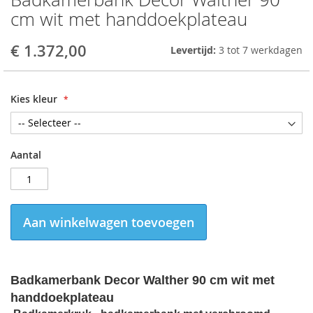
to
cm wit met handdoekplateau
the
beginning
€ 1.372,00
Levertijd:
3 tot 7 werkdagen
of
the
images
gallery
Kies kleur
Aantal
Aan winkelwagen toevoegen
Badkamerbank Decor Walther 90 cm wit met
handdoekplateau