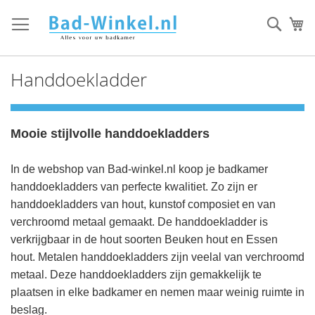
Ga
direct
Zoek
Mi
door
naar
de
Handdoekladder
inhoud
Mooie stijlvolle handdoekladders
In de webshop van Bad-winkel.nl koop je badkamer
handdoekladders van perfecte kwalitiet. Zo zijn er
handdoekladders van hout, kunstof composiet en van
verchroomd metaal gemaakt. De handdoekladder is
verkrijgbaar in de hout soorten Beuken hout en Essen
hout. Metalen handdoekladders zijn veelal van verchroomd
metaal. Deze handdoekladders zijn gemakkelijk te
plaatsen in elke badkamer en nemen maar weinig ruimte in
beslag.