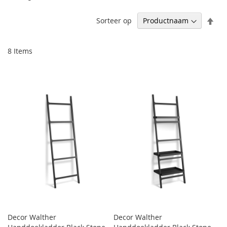
Afl
Sorteer op
sor
8
Items
Decor Walther
Decor Walther