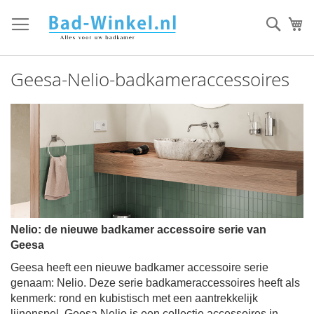
Ga
direct
Zoek
Mi
door
naar
de
Geesa-Nelio-badkameraccessoires
inhoud
Nelio: de nieuwe badkamer accessoire serie van
Geesa
Geesa heeft een nieuwe badkamer accessoire serie
genaam: Nelio. Deze serie badkameraccessoires heeft als
kenmerk: rond en kubistisch met een aantrekkelijk
lijnenspel. Geesa Nelio is een collectie accessoires in