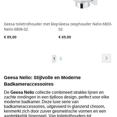
Geesa toiletrolhouder met klep
Geesa zeephouder Nelio 6803-
Nelio 6808-02
02
€ 89,00
€ 69,00
Pagina
Pagin
Volge
Je
Pagina
1
2
leest
momenteel
Geesa Nelio: Stijlvolle en Moderne 
pagina
Badkameraccessoires
De 
Geesa Nelio
 collectie combineert strakke lijnen en 
zachte rondingen in een tijdloos design, perfect voor elke 
moderne badkamer. Deze luxe serie van 
badkameraccessoires, uitgevoerd in glanzend chroom, 
kenmerkt zich door zuiver geometrische vormen en een 
aantrekkelijk lijnenspel. Van toiletrolhouders tot 