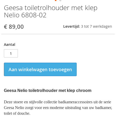
Geesa toiletrolhouder met klep
Skip
to
Nelio 6808-02
the
beginning
€ 89,00
Levertijd:
3 tot 7 werkdagen
of
the
images
gallery
Aantal
Aan winkelwagen toevoegen
Geesa Nelio toiletrolhouder met klep chroom
Deze stoere en stijlvolle collectie badkameraccessoires uit de serie
Geesa Nelio zorgt voor een moderne uitstraling van uw badkamer,
toilet of douche.