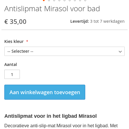
Antislipmat Mirasol voor bad
Skip
to
the
€ 35,00
Levertijd:
3 tot 7 werkdagen
beginning
of
the
Kies kleur
images
gallery
Aantal
Aan winkelwagen toevoegen
Antislipmat voor in het ligbad
Mirasol
Decoratieve anti-slip-mat Mirasol voor in het ligbad. Met