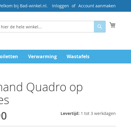
elkom bij Bad-winkel.nl.
Inloggen
Account aanmaken
Mijn wi
Zoeken
oiletten
Verwarming
Wastafels
and Quadro op
es
90
Levertijd:
1 tot 3 werkdagen