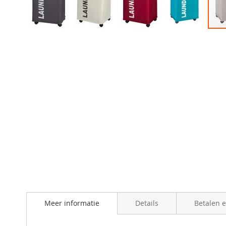
Skip
to
the
beginning
of
the
images
gallery
Meer informatie
Details
Betalen 