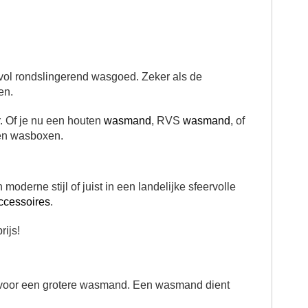
 vol rondslingerend wasgoed.
Zeker als de
en.
r.
Of je nu een houten
wasmand
, RVS
wasmand
, of
en wasboxen.
derne stijl of juist in een landelijke sfeervolle
ccessoires
.
ijs!
jd voor een grotere wasmand. Een wasmand dient