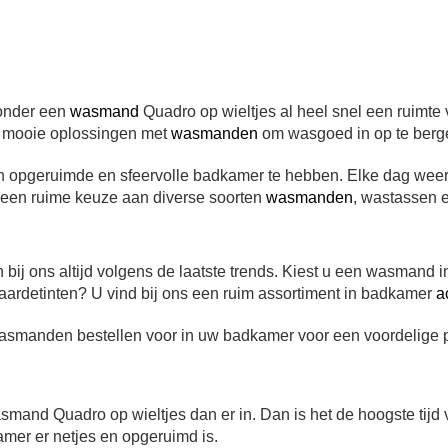
zonder een
wasmand
Quadro op wieltjes al heel snel een ruimte
op mooie oplossingen met
wasmanden
om wasgoed in op te berg
 opgeruimde en sfeervolle badkamer te hebben. Elke dag wee
u een ruime keuze aan diverse soorten
wasmanden
, wastassen 
 ons altijd volgens de laatste trends. Kiest u een wasmand in mo
e aardetinten?
U vind bij ons een ruim assortiment in badkamer
a
smanden bestellen voor in uw badkamer voor een voordelige pr
asmand Quadro op wieltjes dan er in. Dan is het de hoogste ti
amer er netjes en opgeruimd is.