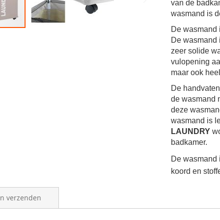
van de badkam
wasmand is de
De wasmand is
De wasmand is
zeer solide w
vulopening aa
maar ook heel
De handvaten 
de wasmand ma
deze wasmand 
wasmand is le
LAUNDRY
wo
badkamer.
De wasmand is
koord en stoff
en verzenden