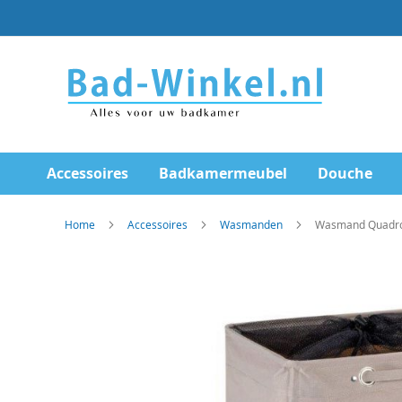
Ga
direct
door
naar
de
inhoud
Accessoires
Badkamermeubel
Douche
Home
Accessoires
Wasmanden
Wasmand Quadro 
Skip
to
the
end
of
the
images
gallery