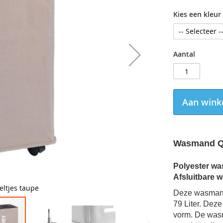
Kies een kleur
Aantal
Aan wink
Wasmand Qu
Polyester wa
Afsluitbare 
ltjes taupe
Deze wasmand 
79 Liter. De
vorm. De wasm