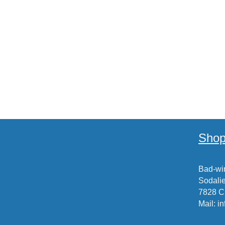
Shop
Bad-win
Sodalie
7828 
Mail
:
i