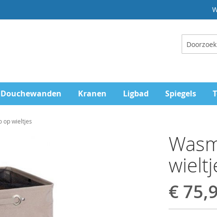
W
Zoeken
Douchewanden
Kranen
Ligbad
Spiegels
T
op wieltjes
Wasm
wieltj
€ 75,