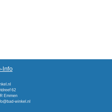
-Info
kel.nl
tdreef 62
CR Emmen
nfo@bad-winkel.nl