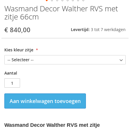
Wasmand Decor Walther RVS met
Skip
to
zitje 66cm
the
beginning
€ 840,00
Levertijd:
3 tot 7 werkdagen
of
the
images
gallery
Kies kleur zitje
Aantal
Aan winkelwagen toevoegen
Wasmand Decor Walther RVS met zitje