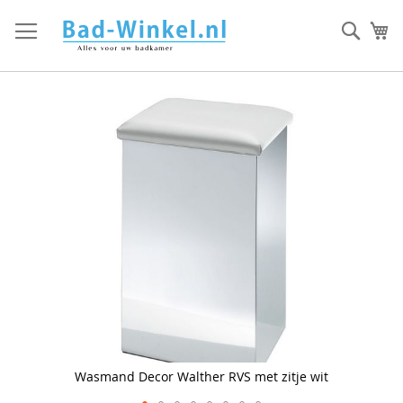
Ga
direct
Zoek
Mi
door
naar
de
inhoud
Skip
to
the
end
of
the
images
gallery
Wasmand Decor Walther RVS met zitje wit