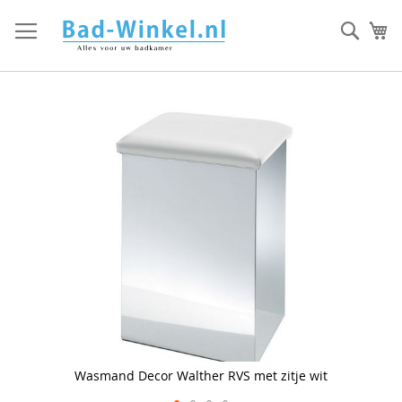
Ga
direct
Zoek
Mi
door
naar
de
inhoud
Skip
to
the
end
of
the
images
gallery
Wasmand Decor Walther RVS met zitje wit