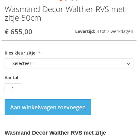
Wasmand Decor Walther RVS met
Skip
to
zitje 50cm
the
beginning
€ 655,00
Levertijd:
3 tot 7 werkdagen
of
the
images
gallery
Kies kleur zitje
Aantal
Aan winkelwagen toevoegen
Wasmand Decor Walther RVS met zitje