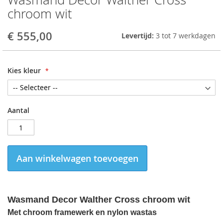
to
chroom wit
the
beginning
€ 555,00
Levertijd:
3 tot 7 werkdagen
of
the
images
gallery
Kies kleur
Aantal
Aan winkelwagen toevoegen
Wasmand Decor Walther Cross chroom wit
Met chroom framewerk en nylon wastas