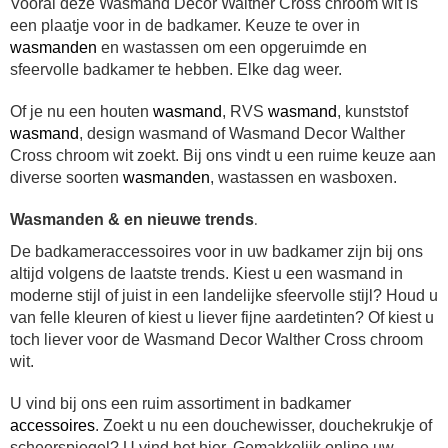
Vooral deze Wasmand Decor Walther Cross chroom wit is
een plaatje voor in de badkamer.
Keuze te over in
wasmanden
en wastassen om een opgeruimde en
sfeervolle badkamer te hebben. Elke dag weer.
Of je nu een houten
wasmand
, RVS
wasmand
, kunststof
wasmand
, design wasmand of Wasmand Decor Walther
Cross chroom wit zoekt. Bij ons vindt u een ruime keuze aan
diverse soorten
wasmanden
, wastassen en wasboxen.
.
Wasmanden & en nieuwe trends
De badkameraccessoires voor in uw badkamer zijn bij ons
altijd volgens de laatste trends. Kiest u een wasmand in
moderne stijl of juist in een landelijke sfeervolle stijl? Houd u
van felle kleuren of kiest u liever fijne aardetinten? Of kiest u
toch liever voor de Wasmand Decor Walther Cross chroom
wit.
U vind bij ons een ruim assortiment in badkamer
accessoires
.
Zoekt u nu een douchewisser, douchekrukje of
scheerspiegel?
U vind het hier.
Gemakkelijk online uw