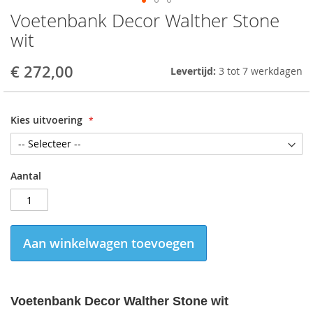
Voetenbank Decor Walther Stone
Skip
to
wit
the
beginning
€ 272,00
Levertijd:
3 tot 7 werkdagen
of
the
images
gallery
Kies uitvoering
Aantal
Aan winkelwagen toevoegen
Voetenbank
Decor Walther
Stone wit