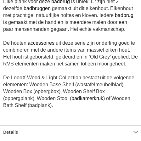
Elke plank voor deze
badbrug
is uniek. Er zijn niet 2
dezelfde
badbruggen
gemaakt uit dit eikenhout. Eikenhout
met prachtige, natuurlijke holtes en kloven. Iedere
badbrug
is gemaakt met de hand en is meerdere malen door een
paar mensenhanden gegaan. Het echte vakmanschap.
De houten
accessoires
uit deze serie zijn onderling goed te
combineren met de andere items van massief eiken hout.
Het hout ist geborsteld, gekleurd en in ‘Old Grey’ geolied. De
RVS elementen maken het samen tot een mooi geheel.
De LoooX Wood & Light Collection bestaat uit de volgende
elementen: Wooden Base Shelf (wastafelmeubelblad)
Wooden Box (opbergbox), Wooden Shelf Box
(opbergplank), Wooden Stool (
badkamerkruk
) of Wooden
Bath Shelf (badplank).
Details