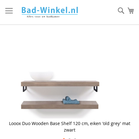
Ga
direct
Zoek
Mi
door
naar
de
inhoud
Skip
to
the
end
of
the
images
gallery
Looox Duo Wooden Base Shelf 120 cm, eiken 'old grey' mat
zwart