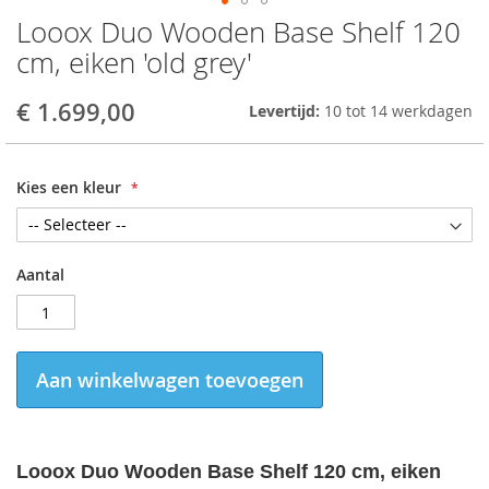
Looox Duo Wooden Base Shelf 120
Skip
to
cm, eiken 'old grey'
the
beginning
€ 1.699,00
Levertijd:
10 tot 14 werkdagen
of
the
images
gallery
Kies een kleur
Aantal
Aan winkelwagen toevoegen
Looox Duo Wooden Base Shelf 120 cm, eiken