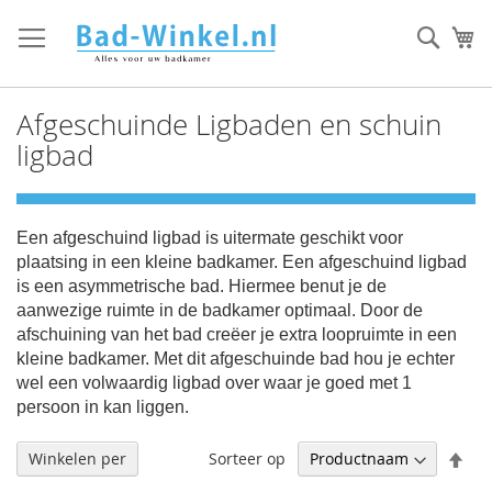
Ga
direct
Zoek
Mi
door
naar
de
Afgeschuinde Ligbaden en schuin
inhoud
ligbad
Een afgeschuind ligbad is uitermate geschikt voor
plaatsing in een kleine badkamer. Een afgeschuind ligbad
is een asymmetrische bad. Hiermee benut je de
aanwezige ruimte in de badkamer optimaal. Door de
afschuining van het bad creëer je extra loopruimte in een
kleine badkamer. Met dit afgeschuinde bad hou je echter
wel een volwaardig ligbad over waar je goed met 1
persoon in kan liggen.
Afl
Sorteer op
Winkelen per
sor