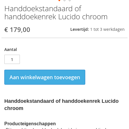
Handdoekstandaard of
Skip
to
handdoekenrek Lucido chroom
the
beginning
€ 179,00
Levertijd:
1 tot 3 werkdagen
of
the
images
gallery
Aantal
Aan winkelwagen toevoegen
Handdoekstandaard of handdoekenrek Lucido
chroom
Producteigenschappen