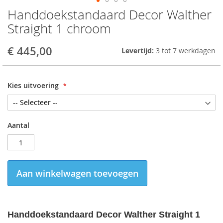
Handdoekstandaard Decor Walther
Skip
to
Straight 1 chroom
the
beginning
€ 445,00
Levertijd:
3 tot 7 werkdagen
of
the
images
gallery
Kies uitvoering
Aantal
Aan winkelwagen toevoegen
Handdoekstandaard Decor Walther Straight 1