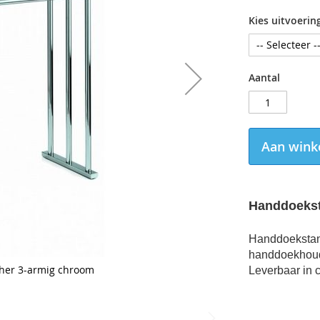
Kies uitvoerin
Aantal
Aan wink
Handdoekst
Handdoekstan
handdoekhoude
her 3-armig chroom
Leverbaar in 