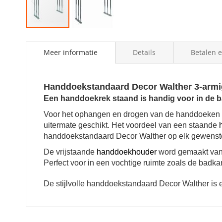
Skip
to
Meer informatie
Details
Betalen 
the
beginning
of
the
Handdoekstandaard Decor Walther 3-armi
images
Een handdoekrek staand is handig voor in de 
gallery
Voor het ophangen en drogen van de handdoeken k
uitermate geschikt. Het voordeel van een staande
handdoekstandaard Decor Walther op elk gewenst
De vrijstaande
handdoekhouder
word gemaakt van
Perfect voor in een vochtige ruimte zoals de bad
De stijlvolle handdoekstandaard Decor Walther is e