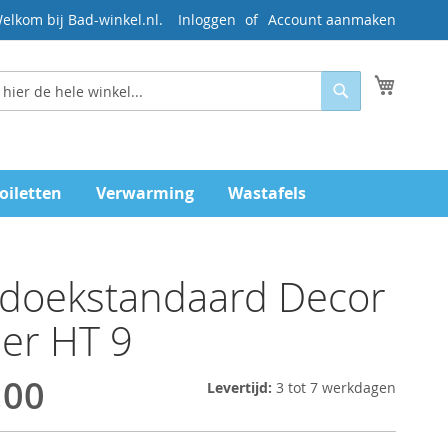
elkom bij Bad-winkel.nl.
Inloggen
Account aanmaken
Mijn wi
Zoeken
oiletten
Verwarming
Wastafels
doekstandaard Decor
er HT 9
,00
Levertijd:
3 tot 7 werkdagen