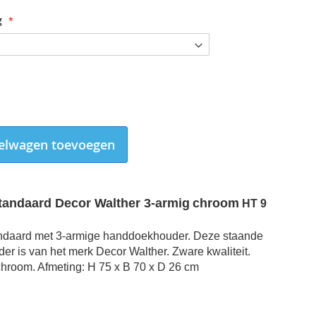
g
elwagen toevoegen
andaard Decor Walther 3-armig
chroom
HT 9
daard met 3-armige handdoekhouder.
Deze staande
r is van het merk Decor Walther.
Zware kwaliteit.
Handdoekstandaard Decor Walther 3-armig chroom
chroom.
Afmeting: H 75 x B 70 x D 26 cm