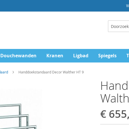
W
Zoeken
Douchewanden
Kranen
Ligbad
Spiegels
T
daard
Handdoekstandaard Decor Walther HT 9
Hand
Walth
€ 655