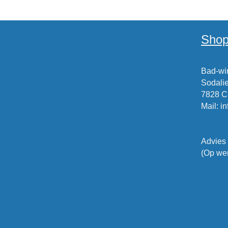
Shop
Bad-win
Sodalie
7828 
Mail
:
i
Advies
(Op wer