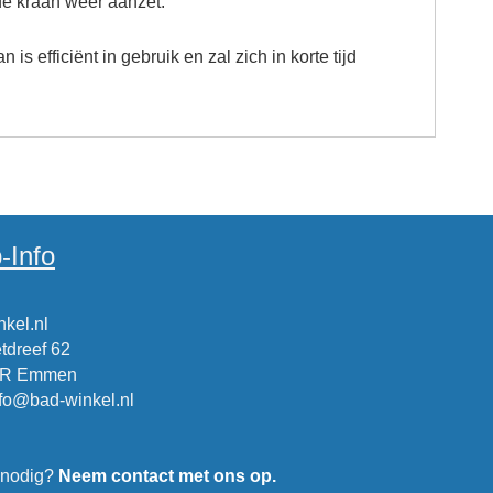
de kraan weer aanzet.
 efficiënt in gebruik en zal zich in korte tijd
-Info
kel.nl
tdreef 62
CR Emmen
nfo@bad-winkel.nl
 nodig?
Neem contact met ons op.