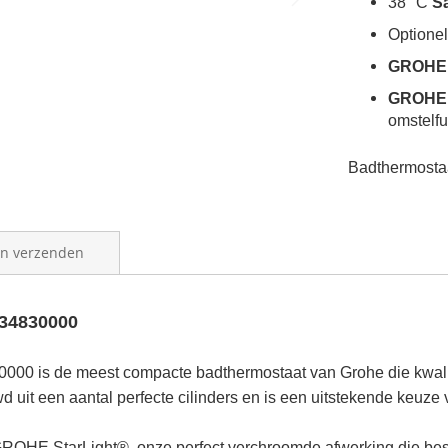
38 °C
S
Optione
GROHE 
GROHE 
omstelfu
Badthermosta
en verzenden
 34830000
0 is de meest compacte badthermostaat van Grohe die kwalite
wd uit een aantal perfecte cilinders en is een uitstekende keuz
GROHE StarLight®, onze perfect verchroomde afwerking die b