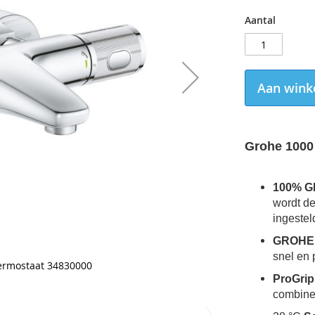
Aantal
Aan wink
Grohe 1000
100% 
wordt de
ingestel
GROHE
snel en 
ermostaat 34830000
ProGrip
combine