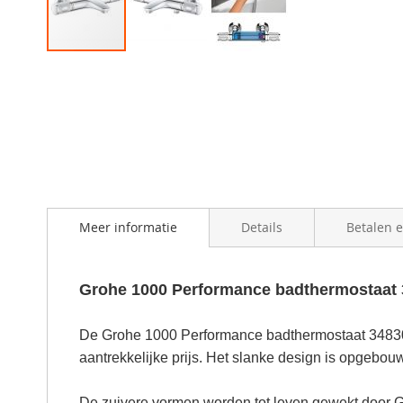
Skip
to
the
beginning
of
the
images
gallery
Meer informatie
Details
Betalen 
Grohe 1000 Performance badthermostaat
De Grohe 1000 Performance badthermostaat 3483000
aantrekkelijke prijs. Het slanke design is opgebou
De zuivere vormen worden tot leven gewekt door 