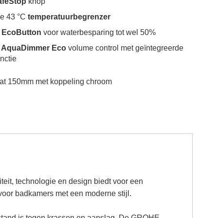
afeStop
knop
le 43 °C
temperatuurbegrenzer
EcoButton
voor waterbesparing tot wel 50%
AquaDimmer Eco
volume control met geïntegreerde
nctie
at 150mm met koppeling chroom
it, technologie en design biedt voor een
e voor badkamers met een moderne stijl.
estand is tegen krassen en aanslag. De GROHE