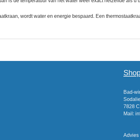
dan is de temperatuur van het water weer exact hetzelfde als u 
kraan, wordt water en energie bespaard. Een thermostaatkraan is
Shop
Bad-win
Sodalie
7828 
Mail
:
i
Advies