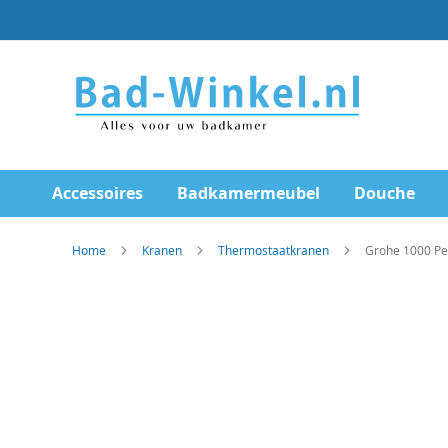
Ga
direct
door
naar
de
inhoud
Accessoires
Badkamermeubel
Douche
Home
Kranen
Thermostaatkranen
Grohe 1000 P
Skip
to
the
end
of
the
images
gallery