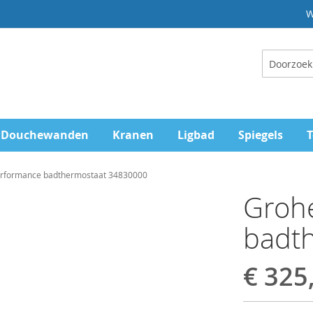
W
Zoeken
Douchewanden
Kranen
Ligbad
Spiegels
T
erformance badthermostaat 34830000
Groh
badt
€ 325