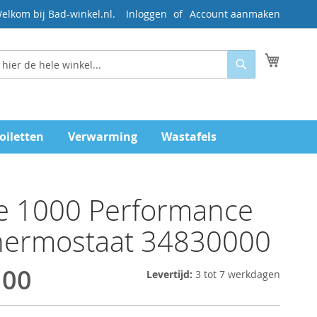
elkom bij Bad-winkel.nl.
Inloggen
Account aanmaken
Mijn wi
Zoeken
oiletten
Verwarming
Wastafels
e 1000 Performance
hermostaat 34830000
,00
Levertijd:
3 tot 7 werkdagen