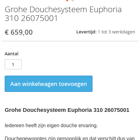
Grohe Douchesysteem Euphoria
Skip
to
310 26075001
the
beginning
€ 659,00
Levertijd:
1 tot 3 werkdagen
of
the
images
gallery
Aantal
Aan winkelwagen toevoegen
Grohe Douchesysteem Euphoria 310 26075001
Iedereen heeft zijn eigen douche ervaring.
Douchegewoontes zijn persoonlijk en dat verschilt dus van