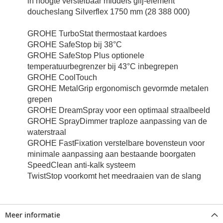
in hoogte verstelbaar middels glij-element
doucheslang Silverflex 1750 mm (28 388 000)
GROHE TurboStat thermostaat kardoes
GROHE SafeStop bij 38°C
GROHE SafeStop Plus optionele
temperatuurbegrenzer bij 43°C inbegrepen
GROHE CoolTouch
GROHE MetalGrip ergonomisch gevormde metalen
grepen
GROHE DreamSpray voor een optimaal straalbeeld
GROHE SprayDimmer traploze aanpassing van de
waterstraal
GROHE FastFixation verstelbare bovensteun voor
minimale aanpassing aan bestaande boorgaten
SpeedClean anti-kalk systeem
TwistStop voorkomt het meedraaien van de slang
Meer informatie