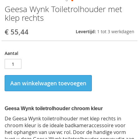
Geesa Wynk Toiletrolhouder met
Skip
to
klep rechts
the
beginning
€ 55,44
Levertijd:
1 tot 3 werkdagen
of
the
images
gallery
Aantal
Aan winkelwagen toevoegen
Geesa Wynk toiletrolhouder chroom kleur
De Geesa Wynk toiletrolhouder met klep rechts in
chroom kleur is de ideale badkameraccessoire voor
het ophangen van uw wc rol. Door de handige vorm