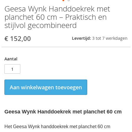
Geesa Wynk Handdoekrek met
Skip
to
planchet 60 cm – Praktisch en
the
stijlvol gecombineerd
beginning
of
the
€ 152,00
Levertijd:
3 tot 7 werkdagen
images
gallery
Aantal
Aan winkelwagen toevoegen
Geesa Wynk Handdoekrek met planchet 60 cm
Het Geesa Wynk handdoekrek met planchet 60 cm