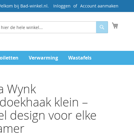
elkom bij Bad-winkel.nl.
Inloggen
Account aanmaken
Mijn wi
Zoeken
oiletten
Verwarming
Wastafels
a Wynk
oekhaak klein –
el design voor elke
amer