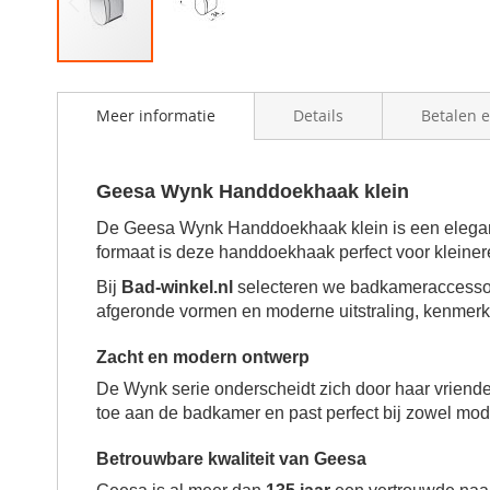
Skip
to
Meer informatie
Details
Betalen 
the
beginning
of
the
Geesa Wynk Handdoekhaak klein
images
gallery
De Geesa Wynk Handdoekhaak klein is een elegant
formaat is deze handdoekhaak perfect voor kleinere r
Bij
Bad-winkel.nl
selecteren we badkameraccessoir
afgeronde vormen en moderne uitstraling, kenmerk
Zacht en modern ontwerp
De Wynk serie onderscheidt zich door haar vriend
toe aan de badkamer en past perfect bij zowel modern
Betrouwbare kwaliteit van Geesa