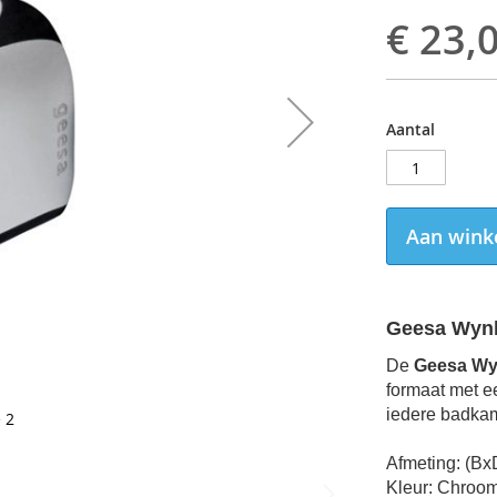
€ 23,
Aantal
Aan wink
Geesa Wynk
De
Geesa Wy
formaat met e
iedere badkam
 2
Afmeting: (B
Kleur: Chroo