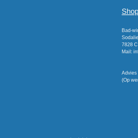
Shop
Bad-win
Sodalie
7828 
Mail
:
i
Advies
(Op wer