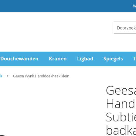
W
Zoeken
Douchewanden
Kranen
Ligbad
Spiegels
T
nk
Geesa Wynk Handdoekhaak klein
Gees
Handd
Subti
badk