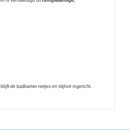
 is vervaardigd uit
hoogwaardige,
ft de badkamer netjes en stijlvol ingericht.