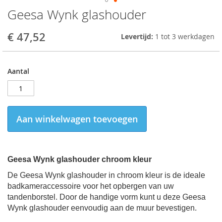
Geesa Wynk glashouder
Skip
to
the
€ 47,52
Levertijd:
1 tot 3 werkdagen
beginning
of
the
Aantal
images
gallery
Aan winkelwagen toevoegen
Geesa Wynk glashouder chroom kleur
De Geesa Wynk glashouder in chroom kleur is de ideale
badkameraccessoire voor het opbergen van uw
tandenborstel. Door de handige vorm kunt u deze Geesa
Wynk glashouder eenvoudig aan de muur bevestigen.