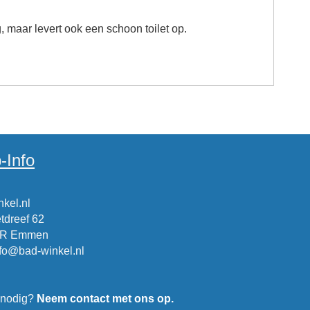
g, maar levert ook een schoon toilet op.
-Info
kel.nl
tdreef 62
CR Emmen
nfo@bad-winkel.nl
 nodig?
Neem contact met ons op.