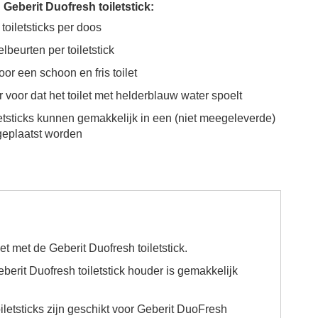
g
Geberit Duofresh toiletstick
:
 toiletsticks per doos
elbeurten per toiletstick
oor een schoon en fris toilet
er voor dat het toilet met helderblauw water spoelt
letsticks kunnen gemakkelijk in een (niet meegeleverde)
geplaatst worden
ilet met de
Geberit Duofresh toiletstick.
berit Duofresh toiletstick houder
is gemakkelijk
oiletsticks zijn geschikt voor Geberit DuoFresh