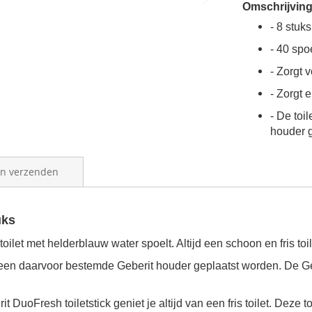
Omschrijvin
- 8 stuks
- 40 spo
- Zorgt v
- Zorgt 
- De toi
houder 
en verzenden
uks
 toilet met helderblauw water spoelt.
Altijd een schoon en fris to
een daarvoor bestemde Geberit houder geplaatst worden.
De
Ge
 DuoFresh toiletstick geniet je altijd van een fris toilet. Deze t