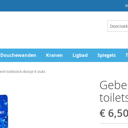
W
Zoeken
Douchewanden
Kranen
Ligbad
Spiegels
T
sh toiletstick-doosje 8 stuks
Geber
toilet
€ 6,5