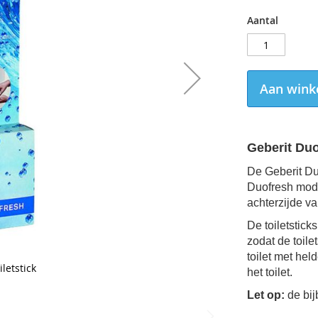
Aantal
Aan wink
Geberit Duo
De Geberit Duo
Duofresh mod
achterzijde v
De toiletstic
zodat de toile
toilet met hel
letstick
het toilet.
Let op:
de bij