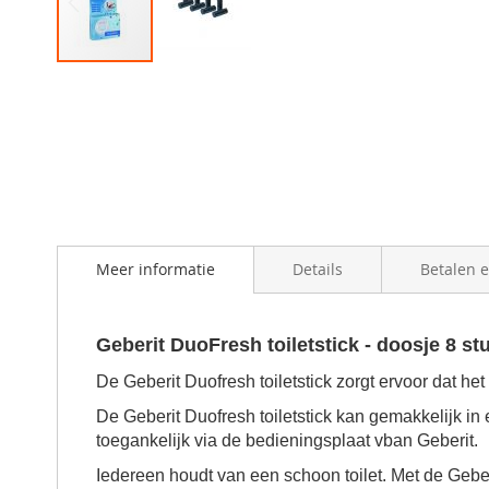
Skip
to
the
beginning
of
the
images
gallery
Meer informatie
Details
Betalen 
Geberit DuoFresh toiletstick - doosje 8 st
De
Geberit Duofresh toiletstick
zorgt ervoor dat het
De
Geberit Duofresh toiletstick kan
gemakkelijk in 
toegankelijk via de bedieningsplaat vban Geberit.
Iedereen houdt van een schoon toilet. Met de Geberit