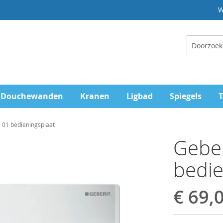
W
Zoeken
Douchewanden
Kranen
Ligbad
Spiegels
T
 01 bedieningsplaat
Geber
bedie
€ 69,