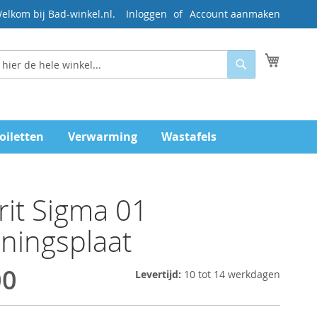
elkom bij Bad-winkel.nl.
Inloggen
Account aanmaken
Mijn wi
Zoeken
oiletten
Verwarming
Wastafels
it Sigma 01
ningsplaat
00
Levertijd:
10 tot 14 werkdagen