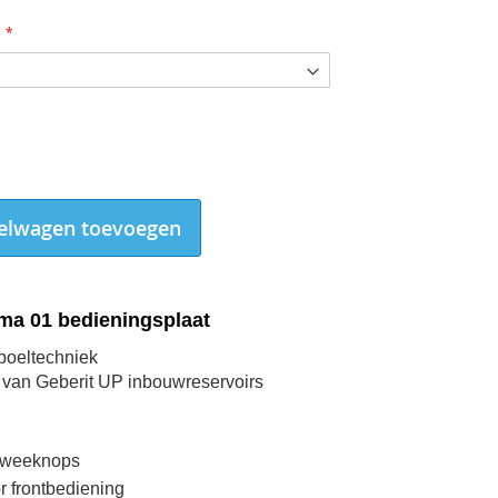
elwagen toevoegen
ma 01 bedieningsplaat
spoeltechniek
 van Geberit UP inbouwreservoirs
Geberit bedieningsplaat Sigma01 gitzwart-RAL-9005-115.770.DW.5
 Tweeknops
r frontbediening