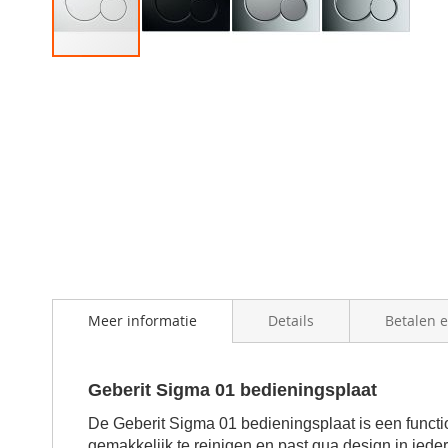
Skip
to
the
beginning
of
the
images
gallery
Meer informatie
Details
Betalen 
Geberit Sigma 01 bedieningsplaat
De Geberit Sigma 01 bedieningsplaat is een funct
gemakkelijk te reinigen en past qua design in ieder