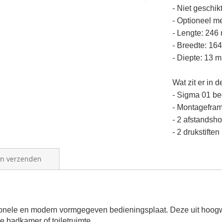
- Niet geschi
-
Optioneel
met
- Lengte: 246
- Breedte: 16
- Diepte: 13 
Wat zit er in 
- Sigma 01 be
- Montagefra
- 2 afstandsh
- 2 drukstiften
en verzenden
ionele en modern vormgegeven bedieningsplaat. Deze uit hoogwa
e badkamer of toiletruimte.