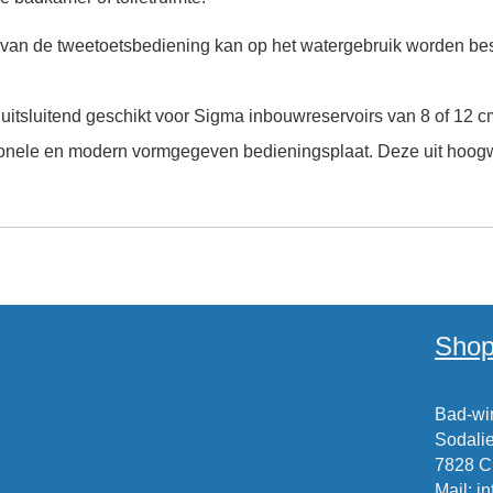
van de tweetoetsbediening kan op het watergebruik worden be
uitsluitend geschikt voor Sigma inbouwreservoirs van 8 of 12
ionele en modern vormgegeven bedieningsplaat. Deze uit hoogwa
Shop
Bad-win
Sodalie
7828 
Mail
:
i