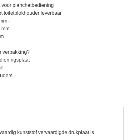
kt voor planchetbediening
 toiletblokhouder leverbaar
 mm -
4 mm
mm
de verpakking?
dieningsplaat
me
ouders
ardig kunststof vervaardigde drukplaat is