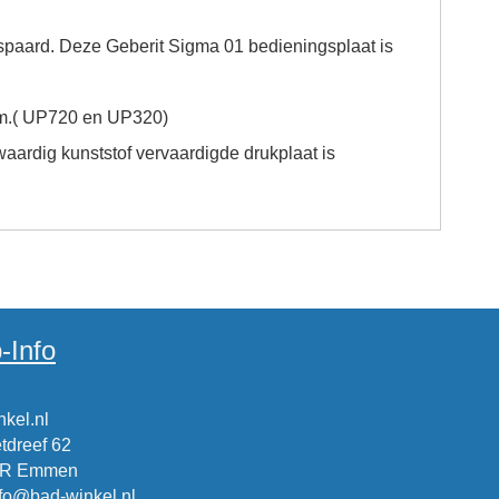
spaard. Deze Geberit Sigma 01 bedieningsplaat is
 cm.( UP720 en UP320)
ardig kunststof vervaardigde drukplaat is
-Info
kel.nl
tdreef 62
CR Emmen
nfo@bad-winkel.nl