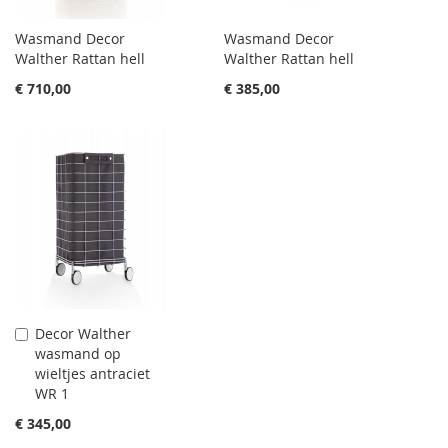
Wasmand Decor
Wasmand Decor
Walther Rattan hell
Walther Rattan hell
€ 710,00
€ 385,00
Decor Walther
Aan
wasmand op
winkelwagen
wieltjes antraciet
toevoegen
WR 1
€ 345,00