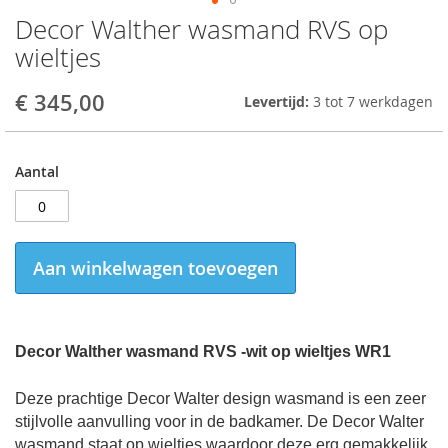
Decor Walther wasmand RVS op
Skip
to
wieltjes
the
beginning
€ 345,00
Levertijd:
3 tot 7 werkdagen
of
the
images
gallery
Aantal
Aan winkelwagen toevoegen
Decor Walther wasmand RVS -wit op wieltjes WR1
Deze prachtige Decor Walter design wasmand is een zeer
stijlvolle aanvulling voor in de badkamer. De Decor Walter
wasmand staat op wieltjes waardoor deze erg gemakkelijk