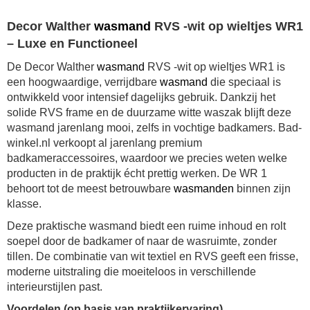
Decor Walther
wasmand
RVS -wit op wieltjes WR1
– Luxe en Functioneel
De Decor Walther
wasmand
RVS -wit op wieltjes WR1 is
een hoogwaardige, verrijdbare
wasmand
die speciaal is
ontwikkeld voor intensief dagelijks gebruik. Dankzij het
solide RVS frame en de duurzame witte waszak blijft deze
wasmand jarenlang mooi, zelfs in vochtige badkamers. Bad-
winkel.nl verkoopt al jarenlang premium
badkameraccessoires, waardoor we precies weten welke
producten in de praktijk écht prettig werken. De WR 1
behoort tot de meest betrouwbare
wasmanden
binnen zijn
klasse.
Deze praktische wasmand biedt een ruime inhoud en rolt
soepel door de badkamer of naar de wasruimte, zonder
tillen. De combinatie van wit textiel en RVS geeft een frisse,
moderne uitstraling die moeiteloos in verschillende
interieurstijlen past.
Voordelen (op basis van praktijkervaring)