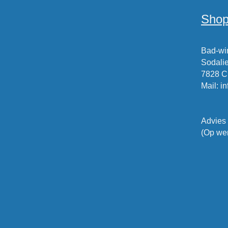
Shop
Bad-win
Sodalie
7828 
Mail
:
i
Advies
(Op wer