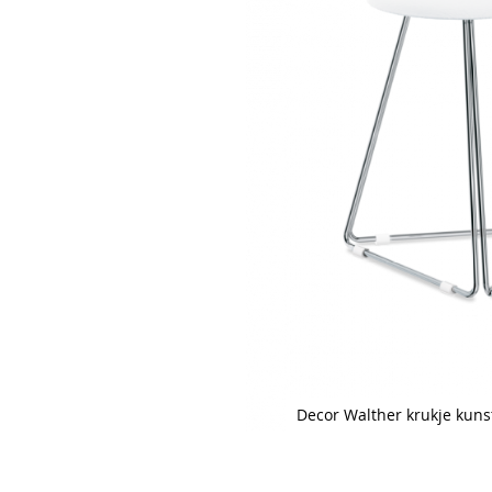
Decor Walther krukje kuns
Skip
to
the