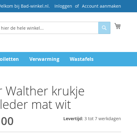
elkom bij Bad-winkel.nl.
Inloggen
Account aanmaken
Mijn wi
Zoeken
oiletten
Verwarming
Wastafels
 Walther krukje
leder mat wit
,00
Levertijd:
3 tot 7 werkdagen