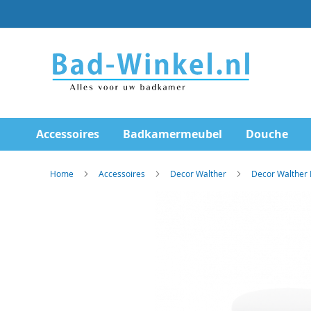
Ga
direct
door
naar
de
inhoud
Accessoires
Badkamermeubel
Douche
Home
Accessoires
Decor Walther
Decor Walther
Skip
to
the
end
of
the
images
gallery