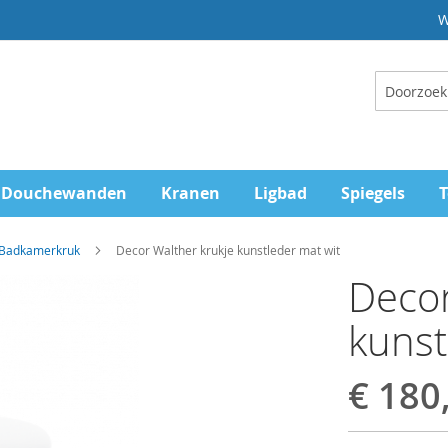
W
Zoeken
Douchewanden
Kranen
Ligbad
Spiegels
T
 Badkamerkruk
Decor Walther krukje kunstleder mat wit
Decor
kunst
€ 180