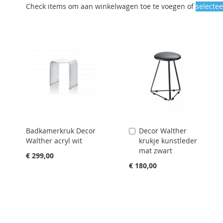
Check items om aan winkelwagen toe te voegen of
selectee
Badkamerkruk Decor
Decor Walther
Aan
Walther acryl wit
krukje kunstleder
winkelwagen
mat zwart
toevoegen
€ 299,00
€ 180,00