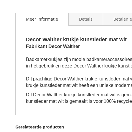
beginning
of
the
Meer informatie
Details
Betalen 
images
gallery
Decor Walther krukje kunstleder mat wit
Fabrikant Decor Walther
Badkamerkrukjes zijn mooie badkameraccessoires. 
in het gebruik en deze Decor Walther krukje kunstle
Dit prachtige Decor Walther krukje kunstleder mat 
krukje kunstleder mat wit
heeft een unieke moderne u
Dit Decor Walther krukje kunstleder mat wit is ge
kunstleder mat wit
is gemaakt is voor 100% recycle
Gerelateerde producten