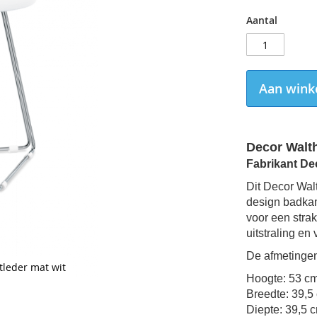
Aantal
Aan wink
Decor Walth
Fabrikant De
Dit
Decor Walt
design
badka
voor een strakk
uitstraling en
De afmetinge
tleder mat wit
Hoogte: 53 c
Breedte: 39,5
Diepte: 39,5 