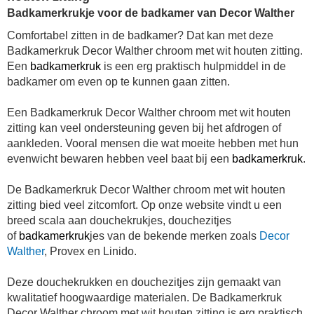
Badkamerkrukje voor de badkamer van Decor Walther
Comfortabel zitten in de badkamer? Dat kan met deze
Badkamerkruk Decor Walther chroom met wit houten zitting.
Een
badkamerkruk
is een erg praktisch hulpmiddel in de
badkamer om even op te kunnen gaan zitten.
Een Badkamerkruk Decor Walther chroom met wit houten
zitting kan veel ondersteuning geven bij het afdrogen of
aankleden. Vooral mensen die wat moeite hebben met hun
evenwicht bewaren hebben veel baat bij een
badkamerkruk
.
De Badkamerkruk Decor Walther chroom met wit houten
zitting bied veel zitcomfort. Op onze website vindt u een
breed scala aan douchekrukjes, douchezitjes
of
badkamerkruk
jes van de bekende merken zoals
Decor
Walther
, Provex en Linido.
Deze douchekrukken en douchezitjes zijn gemaakt van
kwalitatief hoogwaardige materialen. De Badkamerkruk
Decor Walther chroom met wit houten zitting is erg praktisch