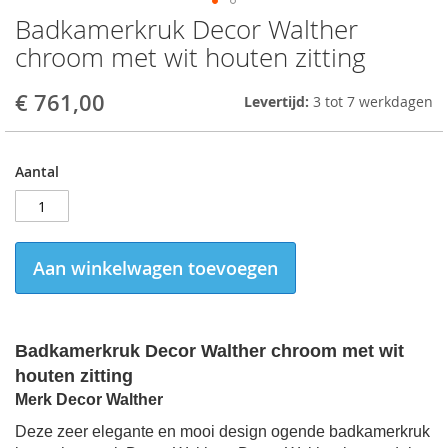
Badkamerkruk Decor Walther
Skip
to
chroom met wit houten zitting
the
beginning
€ 761,00
Levertijd:
3 tot 7 werkdagen
of
the
images
gallery
Aantal
Aan winkelwagen toevoegen
Badkamerkruk Decor Walther chroom met wit
houten zitting
Merk Decor Walther
Deze zeer elegante en mooi design ogende badkamerkruk