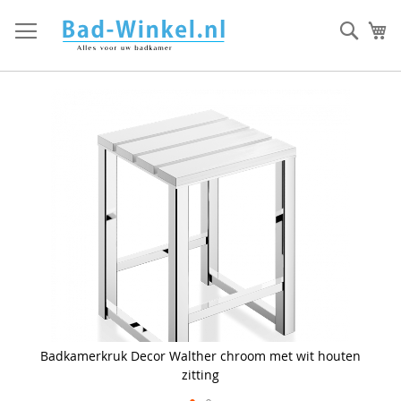
Ga
direct
Zoek
Mi
door
naar
de
inhoud
Skip
to
the
end
of
the
images
gallery
Badkamerkruk Decor Walther chroom met wit houten
zitting