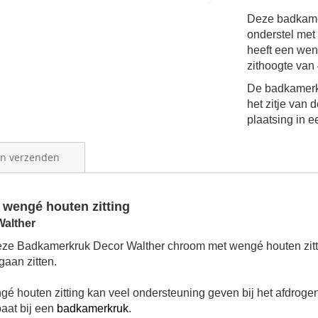
Deze badkamer
onderstel me
heeft een weng
zithoogte van
De badkamerkr
het zitje van 
plaatsing in 
en verzenden
wengé houten zitting
alther
deze Badkamerkruk Decor Walther chroom met wengé houten zit
aan zitten.
houten zitting kan veel ondersteuning geven bij het afdrogen
aat bij een
badkamerkruk
.