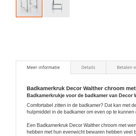
Skip
to
the
beginning
of
the
images
gallery
Meer informatie
Details
Betalen 
Badkamerkruk Decor Walther chroom met 
Badkamerkrukje voor de badkamer van Decor W
Comfortabel zitten in de badkamer? Dat kan met 
hulpmiddel in de badkamer om even op te kunnen g
Een Badkamerkruk Decor Walther chroom met wengé 
hebben met hun evenwicht bewaren hebben veel b