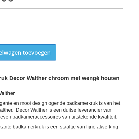
elwagen toevoegen
uk Decor Walther chroom met wengé houten
alther
gante en mooi design ogende badkamerkruk is van het
lther. Decor Walther is een duitse leverancier van
even badkameraccessoires van
Badkamerkruk Decor Walther chroom met wengé houten zitting
uitstekende kwaliteit.
kante badkamerkruk is een staaltje van fijne afwerking