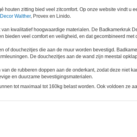
outen zitting bied veel zitcomfort. Op onze website vindt u e
Decor Walther
, Provex en Linido.
van kwalitatief hoogwaardige materialen. De Badkamerkruk De
n bieden veel comfort en veiligheid, en dat gecombineerd met 
en of douchezitjes die aan de muur worden bevestigd. Badkamer
 armleuningen. De douchezitjes aan de wand zijn meestal opklapb
van de rubberen doppen aan de onderkant, zodat deze niet kan 
evige en duurzame bevestigingsmaterialen.
unnen tot maximaal tot 160kg belast worden. Ook voldoen ze a