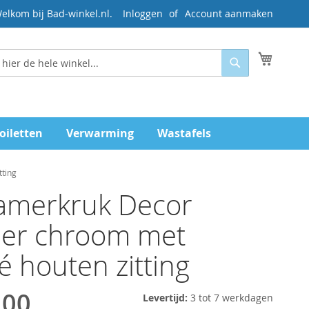
elkom bij Bad-winkel.nl.
Inloggen
Account aanmaken
Mijn wi
Zoeken
oiletten
Verwarming
Wastafels
ting
amerkruk Decor
her chroom met
 houten zitting
,00
Levertijd:
3 tot 7 werkdagen