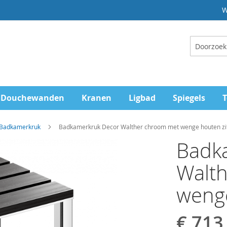
W
Zoeken
Douchewanden
Kranen
Ligbad
Spiegels
T
 Badkamerkruk
Badkamerkruk Decor Walther chroom met wenge houten zit
Badk
Walt
wengé
€ 713