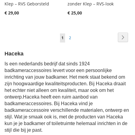
Klep – RVS Geborsteld
zonder Klep – RVS-look
€ 29,00
€ 25,00
Pagina
Pagin
Volge
Je
Pagina
1
2
leest
Haceka
momenteel
Is een nederlands bedrijf dat sinds 1924
pagina
badkameraccessoires levert voor een persoonlijke
inrichting van jouw badkamer. Het merk staat bekend om
zijn hoogwaardige kwaliteitsproducten. Bij Haceka draait
het echter niet alleen om kwaliteit, maar ook om het
ontwerp.Haceka heeft een ruim aanbod van
badkameraccessoires. Bij Haceka vind je
badkameraccessoire verschillende materialen, ontwerp en
stijl. Wat je smaak ook is, met de producten van Haceka
kun je je badkamer of toiletruimte helemaal inrichten in de
stijl die bij je past.