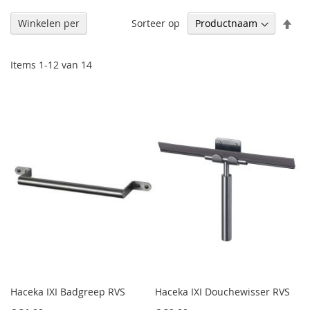
Afl
Sorteer op
Winkelen per
sor
Items
1
-
12
van
14
Haceka IXI Badgreep RVS
Haceka IXI Douchewisser RVS