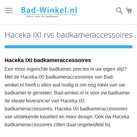
Ga
direct
Zoek
Mi
door
naar
de
Haceka IXI rvs badkameraccessoires
inhoud
Haceka IXI badkameraccessoires
Een mooi ingerichte badkamer, precies in uw eigen stijl?
Met de Haceka IXI badkameraccessoires van Bad-
winkel.nl heeft u alles wat nodig is om nog meer van uw
badkamer te genieten.
Bad-winkel.nl
is voor uw badkamer
de ideale leverancier van Haceka IXI
badkameraccessoires. Haceka IXI badkameraccessoires
van uitstekende kwaliteit en mooi design. Ook úw Haceka
badkameraccessoires zitten daar ongetwijfeld bij.