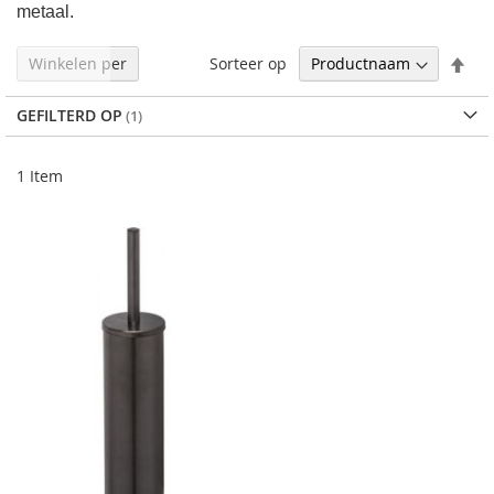
metaal.
Afl
Sorteer op
Winkelen per
sor
GEFILTERD OP
1
Item