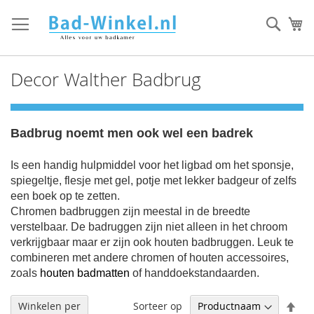
Ga
direct
Zoek
Mi
door
naar
de
Decor Walther Badbrug
inhoud
Badbrug noemt men ook wel een badrek
Is een handig hulpmiddel voor het ligbad om het sponsje,
spiegeltje, flesje met gel, potje met lekker badgeur of zelfs
een boek op te zetten.
Chromen badbruggen zijn meestal in de breedte
verstelbaar.
De badruggen zijn niet alleen in het chroom
verkrijgbaar maar er zijn ook houten badbruggen. Leuk te
combineren met andere chromen of houten accessoires,
zoals
houten badmatten
of handdoekstandaarden.
Afl
Sorteer op
Winkelen per